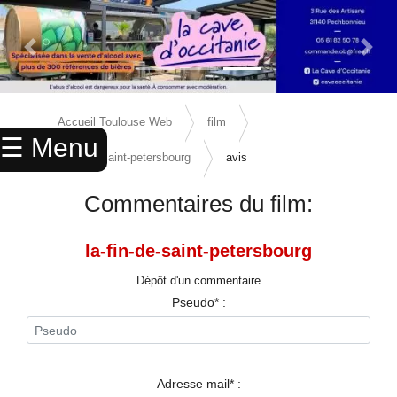
Previous Slide
Next 
×
ACCUEIL
Accueil Toulouse Web
film
☰ Menu
ANNUAIRE
la-fin-de-saint-petersbourg
avis
AGENDA
Commentaires du film:
ANNONCES
la-fin-de-saint-petersbourg
CINEMA
Dépôt d'un commentaire
ENFANTS
Pseudo* :
SPORTS
MARIAGES
Adresse mail* :