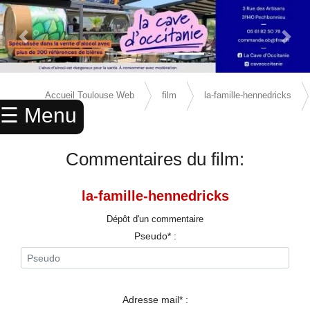
Previous Slide
Next 
×
ACCUEIL
Accueil Toulouse Web
film
la-famille-hennedricks
☰ Menu
ANNUAIRE
avis
AGENDA
Commentaires du film:
ANNONCES
la-famille-hennedricks
CINEMA
Dépôt d'un commentaire
ENFANTS
Pseudo* :
SPORTS
MARIAGES
Adresse mail* :