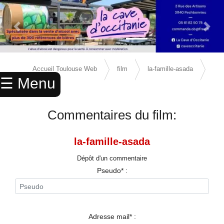
Previous Slide
Next 
×
ACCUEIL
Accueil Toulouse Web
film
la-famille-asada
☰ Menu
ANNUAIRE
avis
AGENDA
Commentaires du film:
ANNONCES
la-famille-asada
CINEMA
Dépôt d'un commentaire
ENFANTS
Pseudo* :
SPORTS
MARIAGES
Adresse mail* :