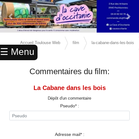
Previous Slide
Next 
×
ACCUEIL
Accueil Toulouse Web
film
la-cabane-dans-les-bois
☰ Menu
ANNUAIRE
avis
AGENDA
Commentaires du film:
ANNONCES
La Cabane dans les bois
CINEMA
Dépôt d'un commentaire
ENFANTS
Pseudo* :
SPORTS
MARIAGES
Adresse mail* :