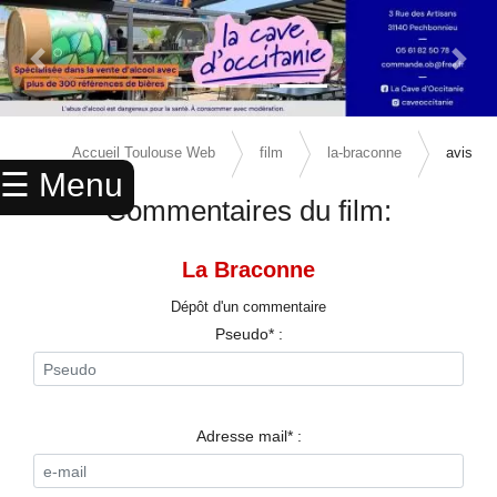
Previous Slide
Next 
×
ACCUEIL
Accueil Toulouse Web
film
la-braconne
avis
☰ Menu
ANNUAIRE
Commentaires du film:
AGENDA
La Braconne
ANNONCES
Dépôt d'un commentaire
CINEMA
Pseudo* :
ENFANTS
SPORTS
Adresse mail* :
MARIAGES