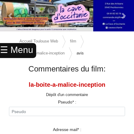
Previous Slide
Next 
×
ACCUEIL
Accueil Toulouse Web
film
☰ Menu
ANNUAIRE
la-boite-a-malice-inception
avis
AGENDA
Commentaires du film:
ANNONCES
la-boite-a-malice-inception
CINEMA
Dépôt d'un commentaire
ENFANTS
Pseudo* :
SPORTS
MARIAGES
Adresse mail* :