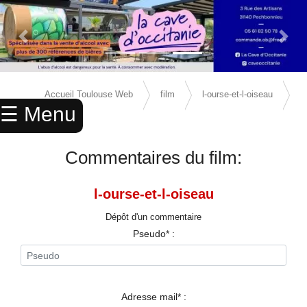
Previous Slide
Next 
×
ACCUEIL
Accueil Toulouse Web
film
l-ourse-et-l-oiseau
☰ Menu
ANNUAIRE
avis
AGENDA
Commentaires du film:
ANNONCES
l-ourse-et-l-oiseau
CINEMA
Dépôt d'un commentaire
ENFANTS
Pseudo* :
SPORTS
MARIAGES
Adresse mail* :