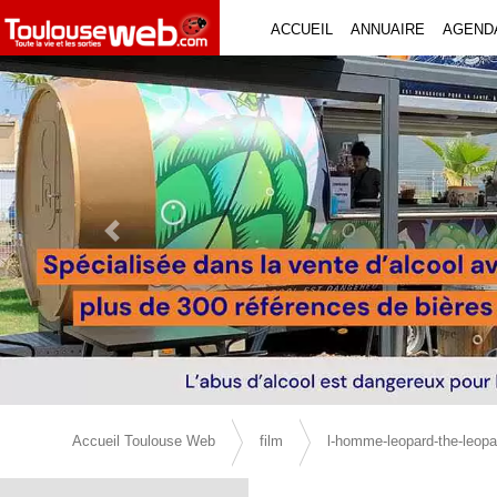
ACCUEIL
ANNUAIRE
AGEND
Previous Slide
Accueil Toulouse Web
film
l-homme-leopard-the-leop