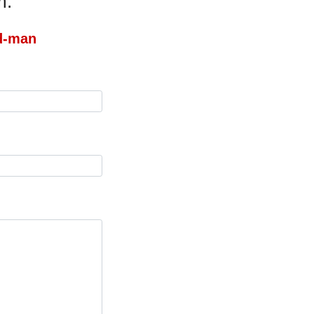
m:
d-man