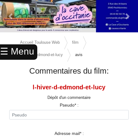
Previous Slide
Next 
×
ACCUEIL
Accueil Toulouse Web
film
☰ Menu
ANNUAIRE
l-hiver-d-edmond-et-lucy
avis
AGENDA
Commentaires du film:
ANNONCES
l-hiver-d-edmond-et-lucy
CINEMA
Dépôt d'un commentaire
ENFANTS
Pseudo* :
SPORTS
MARIAGES
Adresse mail* :