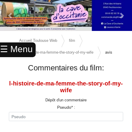
Previous Slide
Next 
×
ACCUEIL
Accueil Toulouse Web
film
☰ Menu
ANNUAIRE
l-histoire-de-ma-femme-the-story-of-my-wife
avis
AGENDA
Commentaires du film:
ANNONCES
l-histoire-de-ma-femme-the-story-of-my-
CINEMA
wife
ENFANTS
Dépôt d'un commentaire
Pseudo* :
SPORTS
MARIAGES