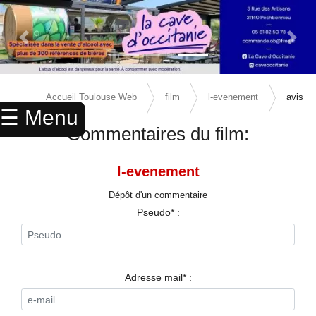
Previous Slide
Next 
×
ACCUEIL
Accueil Toulouse Web
film
l-evenement
avis
☰ Menu
ANNUAIRE
Commentaires du film:
AGENDA
l-evenement
ANNONCES
Dépôt d'un commentaire
CINEMA
Pseudo* :
ENFANTS
SPORTS
Adresse mail* :
MARIAGES