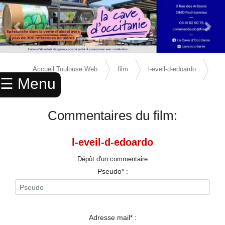
Previous Slide
Next 
×
ACCUEIL
Accueil Toulouse Web
film
l-eveil-d-edoardo
☰ Menu
ANNUAIRE
avis
AGENDA
Commentaires du film:
ANNONCES
l-eveil-d-edoardo
CINEMA
Dépôt d'un commentaire
ENFANTS
Pseudo* :
SPORTS
MARIAGES
Adresse mail* :