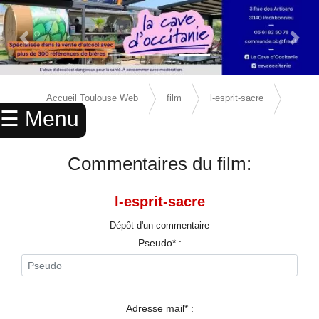
Previous Slide
Next 
×
ACCUEIL
Accueil Toulouse Web
film
l-esprit-sacre
☰ Menu
ANNUAIRE
avis
AGENDA
Commentaires du film:
ANNONCES
l-esprit-sacre
CINEMA
Dépôt d'un commentaire
ENFANTS
Pseudo* :
SPORTS
MARIAGES
Adresse mail* :