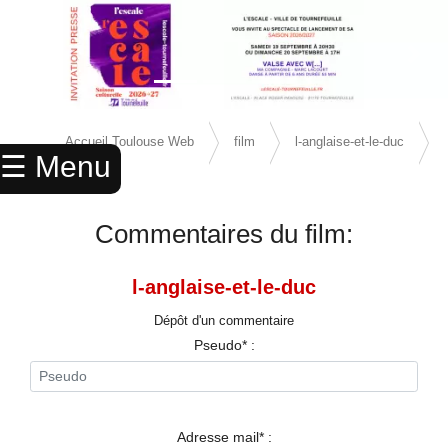
Previous Slide
Next 
×
ACCUEIL
Accueil Toulouse Web
film
l-anglaise-et-le-duc
☰ Menu
ANNUAIRE
avis
AGENDA
Commentaires du film:
ANNONCES
l-anglaise-et-le-duc
CINEMA
Dépôt d'un commentaire
ENFANTS
Pseudo* :
SPORTS
MARIAGES
Adresse mail* :