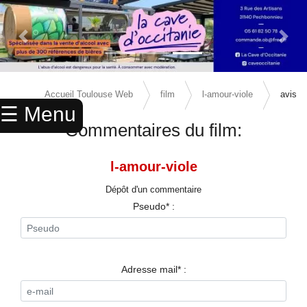
Previous Slide
Next 
×
ACCUEIL
Accueil Toulouse Web
film
l-amour-viole
avis
☰ Menu
ANNUAIRE
Commentaires du film:
AGENDA
l-amour-viole
ANNONCES
Dépôt d'un commentaire
CINEMA
Pseudo* :
ENFANTS
SPORTS
Adresse mail* :
MARIAGES