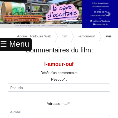
Previous Slide
Next 
×
ACCUEIL
Accueil Toulouse Web
film
l-amour-ouf
avis
☰ Menu
ANNUAIRE
Commentaires du film:
AGENDA
l-amour-ouf
ANNONCES
Dépôt d'un commentaire
CINEMA
Pseudo* :
ENFANTS
SPORTS
Adresse mail* :
MARIAGES