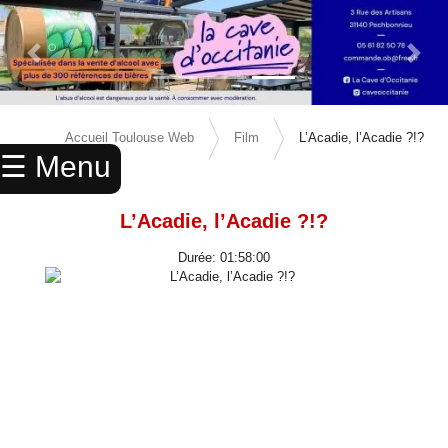
Previous Slide
Next 
×
ACCUEIL
Accueil Toulouse Web
Film
L’Acadie, l’Acadie ?!?
☰ Menu
ANNUAIRE
AGENDA
L’Acadie, l’Acadie ?!?
ANNONCES
Durée: 01:58:00
CINEMA
ENFANTS
SPORTS
MARIAGES