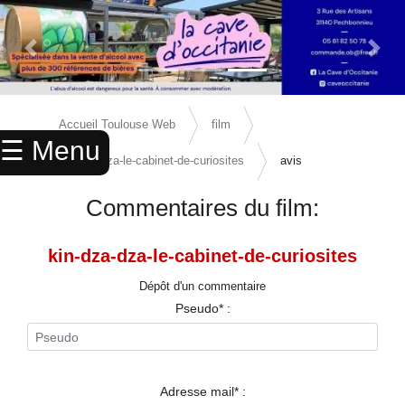
Previous Slide
Next 
×
ACCUEIL
Accueil Toulouse Web
film
☰ Menu
ANNUAIRE
kin-dza-dza-le-cabinet-de-curiosites
avis
AGENDA
Commentaires du film:
ANNONCES
kin-dza-dza-le-cabinet-de-curiosites
CINEMA
Dépôt d'un commentaire
ENFANTS
Pseudo* :
SPORTS
MARIAGES
Adresse mail* :