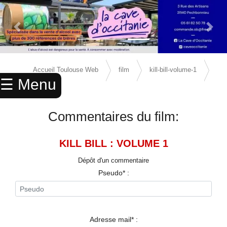
Previous Slide
Next 
×
ACCUEIL
Accueil Toulouse Web
film
kill-bill-volume-1
☰ Menu
ANNUAIRE
avis
AGENDA
Commentaires du film:
ANNONCES
KILL BILL : VOLUME 1
CINEMA
Dépôt d'un commentaire
ENFANTS
Pseudo* :
SPORTS
MARIAGES
Adresse mail* :