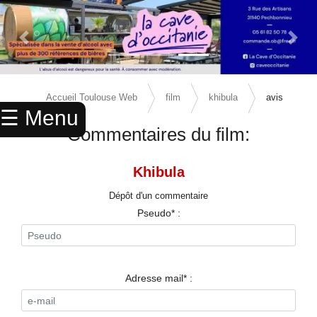
Previous Slide
Next 
×
ACCUEIL
Accueil Toulouse Web
film
khibula
avis
☰ Menu
ANNUAIRE
Commentaires du film:
AGENDA
Khibula
ANNONCES
Dépôt d'un commentaire
CINEMA
Pseudo* :
ENFANTS
SPORTS
Adresse mail* :
MARIAGES