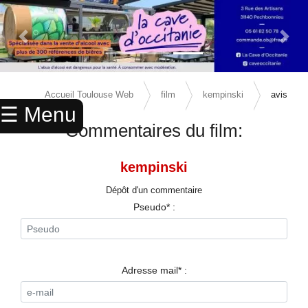
Previous Slide
Next 
×
ACCUEIL
Accueil Toulouse Web
film
kempinski
avis
☰ Menu
ANNUAIRE
Commentaires du film:
AGENDA
kempinski
ANNONCES
Dépôt d'un commentaire
CINEMA
Pseudo* :
ENFANTS
SPORTS
Adresse mail* :
MARIAGES