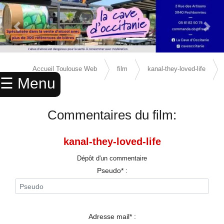
Previous Slide
Next 
×
ACCUEIL
Accueil Toulouse Web
film
kanal-they-loved-life
☰ Menu
ANNUAIRE
avis
AGENDA
Commentaires du film:
ANNONCES
kanal-they-loved-life
CINEMA
Dépôt d'un commentaire
ENFANTS
Pseudo* :
SPORTS
MARIAGES
Adresse mail* :