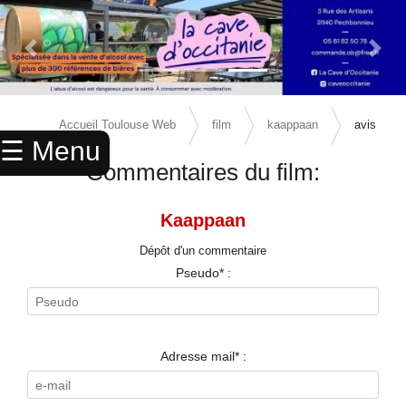
Previous Slide
Next 
×
ACCUEIL
Accueil Toulouse Web
film
kaappaan
avis
☰ Menu
ANNUAIRE
Commentaires du film:
AGENDA
Kaappaan
ANNONCES
Dépôt d'un commentaire
CINEMA
Pseudo* :
ENFANTS
SPORTS
Adresse mail* :
MARIAGES