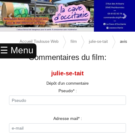
Previous Slide
Next 
×
ACCUEIL
Accueil Toulouse Web
film
julie-se-tait
avis
☰ Menu
ANNUAIRE
Commentaires du film:
AGENDA
julie-se-tait
ANNONCES
Dépôt d'un commentaire
CINEMA
Pseudo* :
ENFANTS
SPORTS
Adresse mail* :
MARIAGES