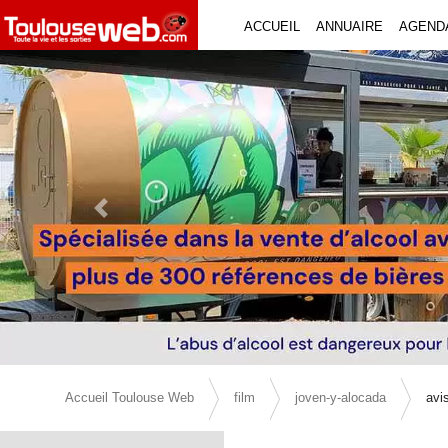
ACCUEIL
ANNUAIRE
AGEND
Previous Slide
Accueil Toulouse Web
film
joven-y-alocada
avi