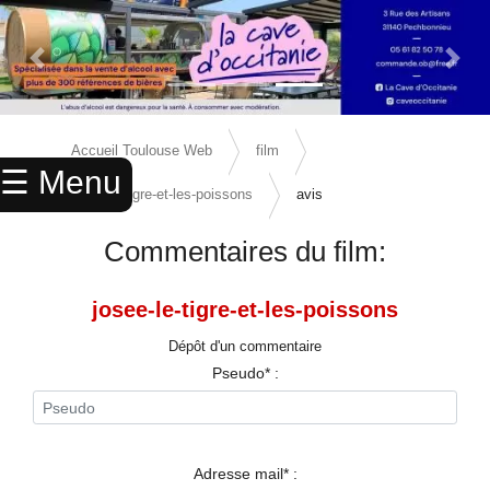
Previous Slide
Next 
×
ACCUEIL
Accueil Toulouse Web
film
☰ Menu
ANNUAIRE
josee-le-tigre-et-les-poissons
avis
AGENDA
Commentaires du film:
ANNONCES
josee-le-tigre-et-les-poissons
CINEMA
Dépôt d'un commentaire
ENFANTS
Pseudo* :
SPORTS
MARIAGES
Adresse mail* :