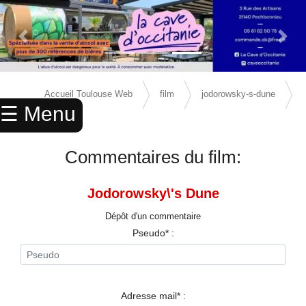
Previous Slide
Next 
×
ACCUEIL
Accueil Toulouse Web
film
jodorowsky-s-dune
☰ Menu
ANNUAIRE
avis
AGENDA
Commentaires du film:
ANNONCES
Jodorowsky\'s Dune
CINEMA
Dépôt d'un commentaire
ENFANTS
Pseudo* :
SPORTS
MARIAGES
Adresse mail* :