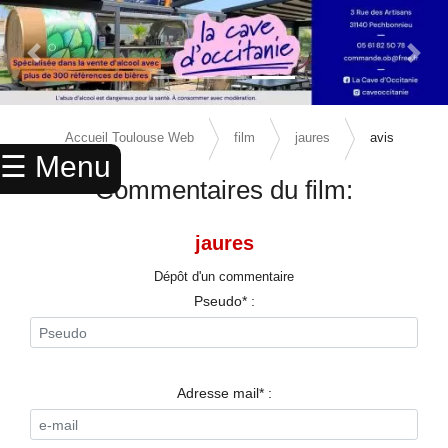
Previous Slide
Next 
×
ACCUEIL
Accueil Toulouse Web
film
jaures
avis
☰ Menu
ANNUAIRE
Commentaires du film:
AGENDA
jaures
ANNONCES
Dépôt d'un commentaire
CINEMA
Pseudo* :
ENFANTS
SPORTS
Adresse mail* :
MARIAGES