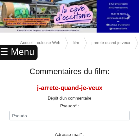
Previous Slide
Next 
×
ACCUEIL
Accueil Toulouse Web
film
j-arrete-quand-je-veux
☰ Menu
ANNUAIRE
avis
AGENDA
Commentaires du film:
ANNONCES
j-arrete-quand-je-veux
CINEMA
Dépôt d'un commentaire
ENFANTS
Pseudo* :
SPORTS
MARIAGES
Adresse mail* :