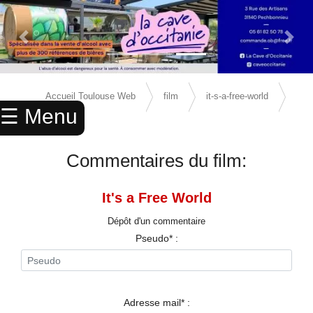
Previous Slide
Next 
×
ACCUEIL
Accueil Toulouse Web
film
it-s-a-free-world
☰ Menu
ANNUAIRE
avis
AGENDA
Commentaires du film:
ANNONCES
It's a Free World
CINEMA
Dépôt d'un commentaire
ENFANTS
Pseudo* :
SPORTS
MARIAGES
Adresse mail* :