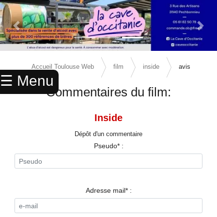
Previous Slide
Next 
×
ACCUEIL
Accueil Toulouse Web
film
inside
avis
☰ Menu
ANNUAIRE
Commentaires du film:
AGENDA
Inside
ANNONCES
Dépôt d'un commentaire
CINEMA
Pseudo* :
ENFANTS
SPORTS
Adresse mail* :
MARIAGES