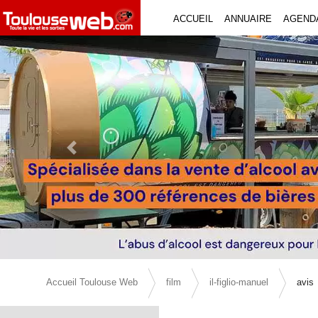
ACCUEIL
ANNUAIRE
AGEND
Previous Slide
Accueil Toulouse Web
film
il-figlio-manuel
avis