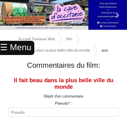
Previous Slide
Next 
×
ACCUEIL
Accueil Toulouse Web
film
☰ Menu
ANNUAIRE
il-fait-beau-dans-la-plus-belle-ville-du-monde
avis
AGENDA
Commentaires du film:
ANNONCES
Il fait beau dans la plus belle ville du
CINEMA
monde
ENFANTS
Dépôt d'un commentaire
Pseudo* :
SPORTS
MARIAGES