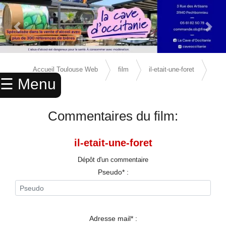
Previous Slide
Next 
×
ACCUEIL
Accueil Toulouse Web
film
il-etait-une-foret
☰ Menu
ANNUAIRE
avis
AGENDA
Commentaires du film:
ANNONCES
il-etait-une-foret
CINEMA
Dépôt d'un commentaire
ENFANTS
Pseudo* :
SPORTS
MARIAGES
Adresse mail* :