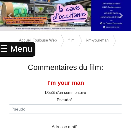
Previous Slide
Next 
×
ACCUEIL
Accueil Toulouse Web
film
i-m-your-man
☰ Menu
ANNUAIRE
avis
AGENDA
Commentaires du film:
ANNONCES
I'm your man
CINEMA
Dépôt d'un commentaire
ENFANTS
Pseudo* :
SPORTS
MARIAGES
Adresse mail* :