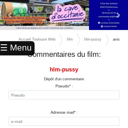
Previous Slide
Next 
×
ACCUEIL
Accueil Toulouse Web
film
hlm-pussy
avis
☰ Menu
ANNUAIRE
Commentaires du film:
AGENDA
hlm-pussy
ANNONCES
Dépôt d'un commentaire
CINEMA
Pseudo* :
ENFANTS
SPORTS
Adresse mail* :
MARIAGES