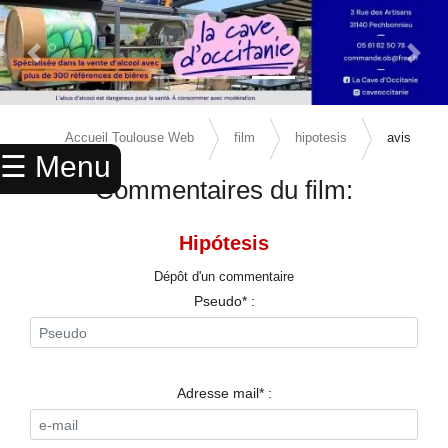
Previous Slide
Next 
×
ACCUEIL
Accueil Toulouse Web
film
hipotesis
avis
☰ Menu
ANNUAIRE
Commentaires du film:
AGENDA
Hipótesis
ANNONCES
Dépôt d'un commentaire
CINEMA
Pseudo* :
ENFANTS
SPORTS
Adresse mail* :
MARIAGES