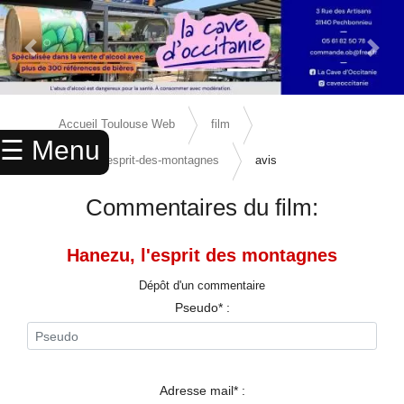
Previous Slide
Next 
×
ACCUEIL
Accueil Toulouse Web
film
☰ Menu
ANNUAIRE
hanezu-l-esprit-des-montagnes
avis
AGENDA
Commentaires du film:
ANNONCES
Hanezu, l'esprit des montagnes
CINEMA
Dépôt d'un commentaire
ENFANTS
Pseudo* :
SPORTS
MARIAGES
Adresse mail* :