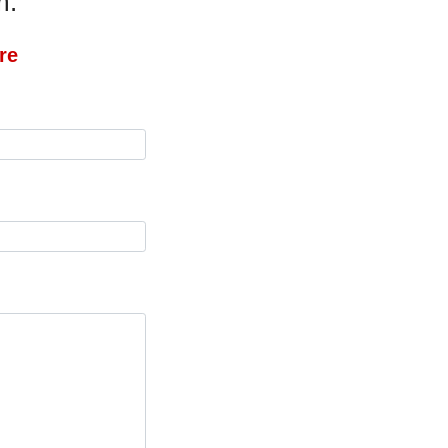
m:
re