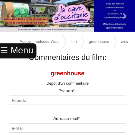
Previous Slide
Next 
×
ACCUEIL
Accueil Toulouse Web
film
greenhouse
avis
☰ Menu
ANNUAIRE
Commentaires du film:
AGENDA
greenhouse
ANNONCES
Dépôt d'un commentaire
CINEMA
Pseudo* :
ENFANTS
SPORTS
Adresse mail* :
MARIAGES