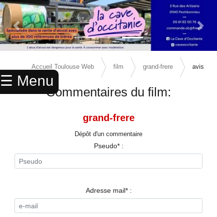
Previous Slide
Next 
×
ACCUEIL
Accueil Toulouse Web
film
grand-frere
avis
☰ Menu
ANNUAIRE
Commentaires du film:
AGENDA
grand-frere
ANNONCES
Dépôt d'un commentaire
CINEMA
Pseudo* :
ENFANTS
SPORTS
Adresse mail* :
MARIAGES