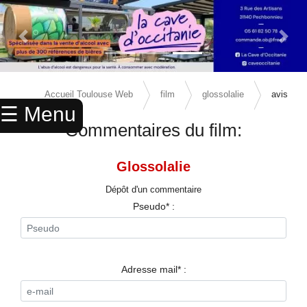
Previous Slide
Next 
×
ACCUEIL
Accueil Toulouse Web
film
glossolalie
avis
☰ Menu
ANNUAIRE
Commentaires du film:
AGENDA
Glossolalie
ANNONCES
Dépôt d'un commentaire
CINEMA
Pseudo* :
ENFANTS
SPORTS
Adresse mail* :
MARIAGES