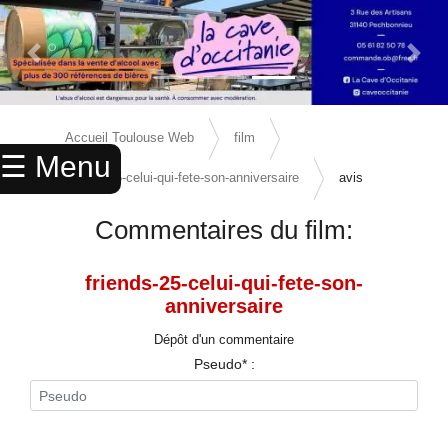
Previous Slide
Next 
×
ACCUEIL
Accueil Toulouse Web
film
☰ Menu
ANNUAIRE
friends-25-celui-qui-fete-son-anniversaire
avis
AGENDA
Commentaires du film:
ANNONCES
friends-25-celui-qui-fete-son-
CINEMA
anniversaire
ENFANTS
Dépôt d'un commentaire
Pseudo* :
SPORTS
MARIAGES