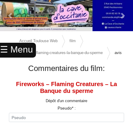
Previous Slide
Next 
×
ACCUEIL
Accueil Toulouse Web
film
☰ Menu
ANNUAIRE
fireworks-flaming-creatures-la-banque-du-sperme
avis
AGENDA
Commentaires du film:
ANNONCES
Fireworks – Flaming Creatures – La
CINEMA
Banque du sperme
ENFANTS
Dépôt d'un commentaire
Pseudo* :
SPORTS
MARIAGES