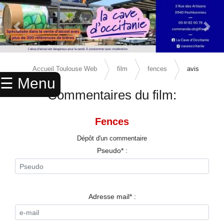
Previous Slide
Next 
×
ACCUEIL
Accueil Toulouse Web
film
fences
avis
☰ Menu
ANNUAIRE
Commentaires du film:
AGENDA
Fences
ANNONCES
Dépôt d'un commentaire
CINEMA
Pseudo* :
ENFANTS
SPORTS
Adresse mail* :
MARIAGES