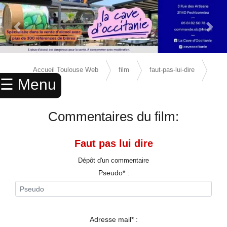
Previous Slide
Next 
×
ACCUEIL
Accueil Toulouse Web
film
faut-pas-lui-dire
☰ Menu
ANNUAIRE
avis
AGENDA
Commentaires du film:
ANNONCES
Faut pas lui dire
CINEMA
Dépôt d'un commentaire
ENFANTS
Pseudo* :
SPORTS
MARIAGES
Adresse mail* :