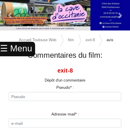
Previous Slide
Next 
×
ACCUEIL
Accueil Toulouse Web
film
exit-8
avis
☰ Menu
ANNUAIRE
Commentaires du film:
AGENDA
exit-8
ANNONCES
Dépôt d'un commentaire
CINEMA
Pseudo* :
ENFANTS
SPORTS
Adresse mail* :
MARIAGES