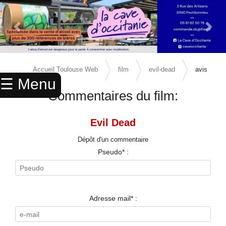
Previous Slide
Next 
×
ACCUEIL
Accueil Toulouse Web
film
evil-dead
avis
☰ Menu
ANNUAIRE
Commentaires du film:
AGENDA
Evil Dead
ANNONCES
Dépôt d'un commentaire
CINEMA
Pseudo* :
ENFANTS
SPORTS
Adresse mail* :
MARIAGES