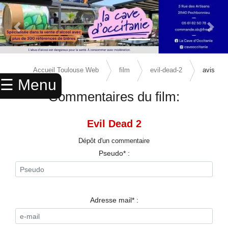
Previous Slide
Next 
×
ACCUEIL
Accueil Toulouse Web
film
evil-dead-2
avis
☰ Menu
ANNUAIRE
Commentaires du film:
AGENDA
Evil Dead 2
ANNONCES
Dépôt d'un commentaire
CINEMA
Pseudo* :
ENFANTS
SPORTS
Adresse mail* :
MARIAGES