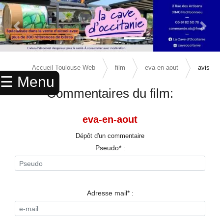
Previous Slide
Next 
×
ACCUEIL
Accueil Toulouse Web
film
eva-en-aout
avis
☰ Menu
ANNUAIRE
Commentaires du film:
AGENDA
eva-en-aout
ANNONCES
Dépôt d'un commentaire
CINEMA
Pseudo* :
ENFANTS
SPORTS
Adresse mail* :
MARIAGES